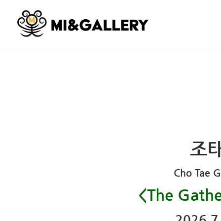
조
Cho Tae G
<The Gath
2026.7